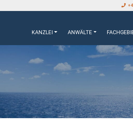
+4
KANZLEI
ANWÄLTE
FACHGEBI