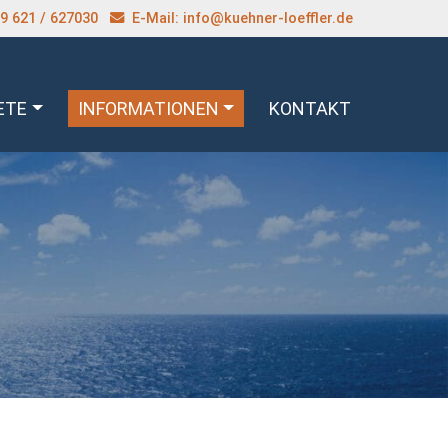
9 621 / 627030
E-Mail
: info@kuehner-loeffler.de
ETE
INFORMATIONEN
KONTAKT